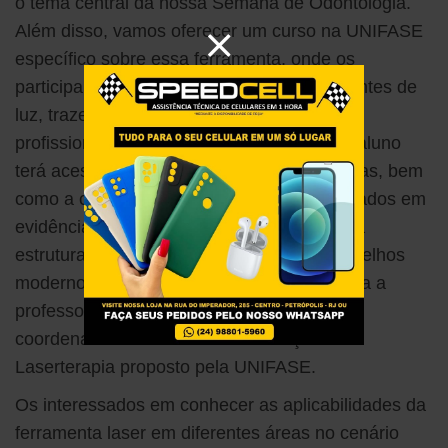
o tema central da nossa Semana de Odontologia.
Além disso, vamos oferecer um curso na UNIFASE
específico sobre essa ferramenta, onde os
participantes vão conhecer as diferentes fontes de
luz, trazendo um olhar multidisciplinar, com
profissionais de diferentes áreas. Assim, o aluno
terá acesso a diferentes experiências clínicas, bem
como a conteúdos teóricos e práticos baseados em
evidências científicas. Tudo isso inserido na
estrutura da UNIFASE, que conta com aparelhos
modernos e consultórios equipados”, finaliza a
professora Thayanne, que também é a
coordenadora do curso de atualização em
Laserterapia proposto pela UNIFASE.
Os interessados em conhecer as aplicabilidades da
ferramenta laser em diferentes áreas no cenário