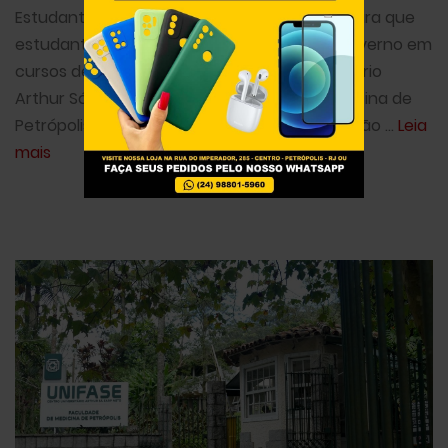
Estudantil (FIES) 2024. É uma oportunidade para que
estudantes obtenham financiamento do governo em
cursos de nível superior do Centro Universitário
Arthur Sá Earp Neto e da Faculdade de Medicina de
Petrópolis (UNIFASE/FMP), instituições que estão ...
Leia
mais