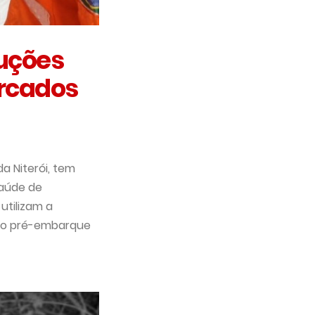
uções
arcados
a Niterói, tem
aúde de
utilizam a
no pré-embarque