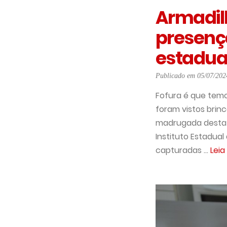
Armadilh
presenç
estadual
Publicado em 05/07/202
Fofura é que temo
foram vistos bri
madrugada desta q
Instituto Estadual
capturadas ...
Leia