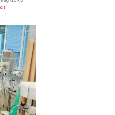
ntegra o Rio
ais