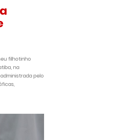
 a
e
u filhotinho
tiba, na
 administrada pelo
áficas,