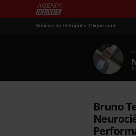
Notícias de Petrópolis: Clique aqui!
c
N
P
Bruno Te
Neurociê
Perform