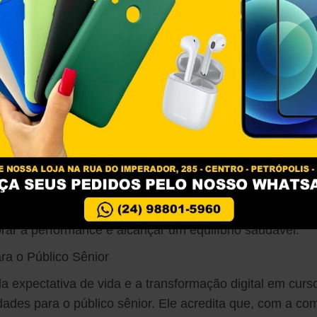
ebro/máquina. Estes protocolos ajudam pessoas a atingi
rmance e saúde mental, unindo estudos da ciência huma
lógicas.
conhecimento
ou sua jornada profissional na área de negócios, onde 
em empresas globais do setor farmacêutico e atuou com
 por cinco anos. Essas experiências revelaram a dificul
quilibrar vida pessoal e profissional, comprometendo s
to, para Bruno, é essencial não apenas para indivídu
 Petrópolis e além. Ele acredita que entender a si mesm
ar a performance e alcançar um equilíbrio saudável.
ra o Público Sênior
 expectativa de vida e a transformação digital em curs
dades para o público sênior. Ele acredita que, com a c