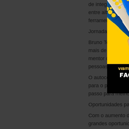
de integração cér
entre alta perfo
ferramentas tecno
Jornada de Auto
Bruno Terra começ
mais de 10 anos 
mentor de líderes
pessoas têm em e
O autoconhecimen
para o público de
passo para melhor
Oportunidades pa
Com o aumento da
grandes oportuni