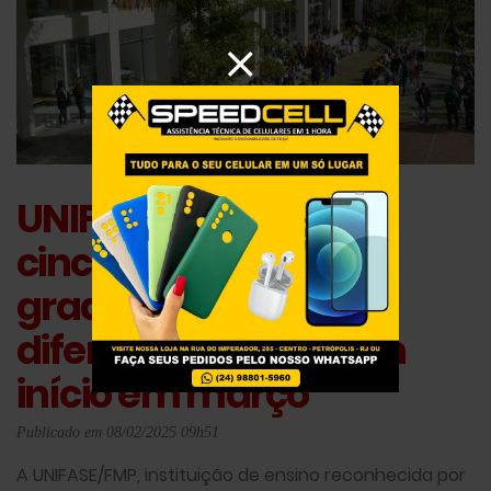
UNIFASE/FMP oferece
cinco cursos de pós-
graduação em
diferentes áreas com
início em março
Publicado em 08/02/2025 09h51
A UNIFASE/FMP, instituição de ensino reconhecida por