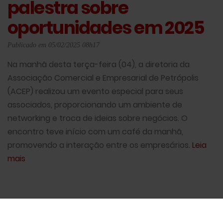
palestra sobre
oportunidades em 2025
Publicado em 05/02/2025 08h17
Na manhã desta terça-feira (04), a diretoria da
Associação Comercial e Empresarial de Petrópolis
(ACEP) realizou um evento especial para seus
associados, proporcionando um ambiente de
networking e troca de ideias sobre negócios. O
encontro teve início com um café da manhã,
promovendo a interação entre os empresários.
Leia
mais