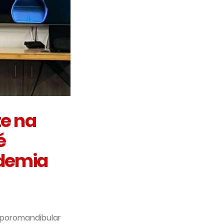
te na
é
ademia
mporomandibular