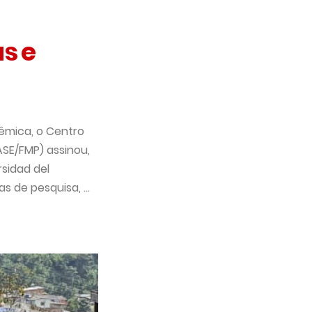
s e
êmica, o Centro
ASE/FMP) assinou,
sidad del
 de pesquisa, ...