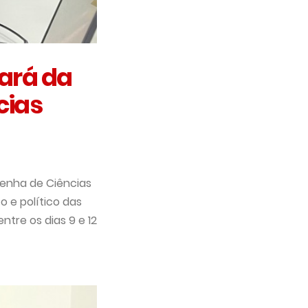
pará da
cias
enha de Ciências
 e político das
ntre os dias 9 e 12