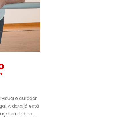
o
”
 visual e curador
al. A data já está
ça, em Lisboa. ...