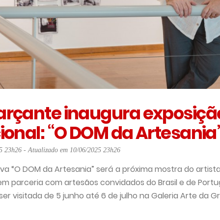
arçante inaugura exposiçã
ional: “O DOM da Artesania
5 23h26 - Atualizado em 10/06/2025 23h26
iva “O DOM da Artesania” será a próxima mostra do artista
m parceria com artesãos convidados do Brasil e de Portug
r visitada de 5 junho até 6 de julho na Galeria Arte da Gra