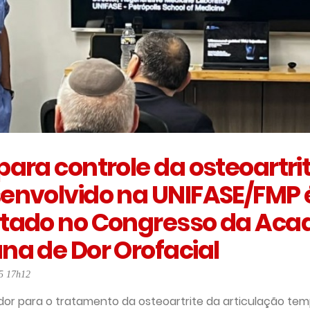
ara controle da osteoartri
envolvido na UNIFASE/FMP 
tado no Congresso da Ac
a de Dor Orofacial
5 17h12
or para o tratamento da osteoartrite da articulação te