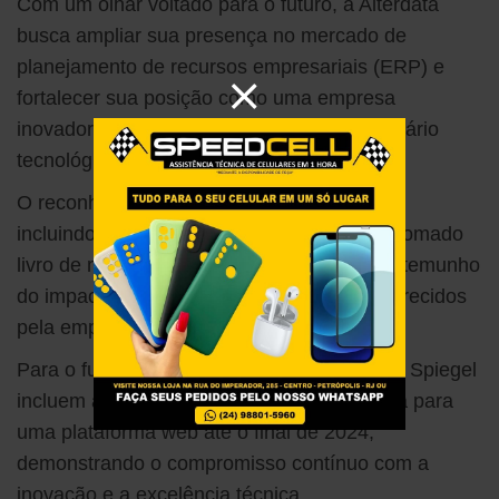
Com um olhar voltado para o futuro, a Alterdata
busca ampliar sua presença no mercado de
planejamento de recursos empresariais (ERP) e
fortalecer sua posição como uma empresa
inovadora e adaptável às demandas do cenário
tecnológico em constante evolução.
O reconhecimento do trabalho da Alterdata,
incluindo a expectativa de ser citada no renomado
livro de marketing de Philip Kotler, é um testemunho
do impacto e da qualidade dos serviços oferecidos
pela empresa.
Para o futuro próximo, os planos de Joseph Spiegel
incluem a migração completa do ERP Moda para
uma plataforma web até o final de 2024,
demonstrando o compromisso contínuo com a
inovação e a excelência técnica.