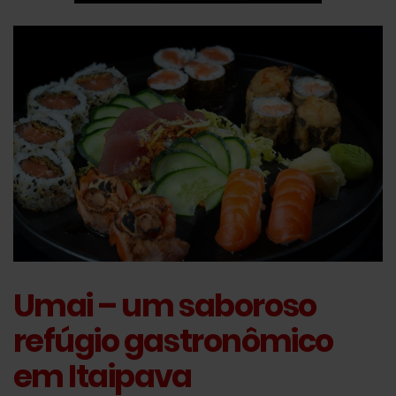
Umai – um saboroso
refúgio gastronômico
em Itaipava