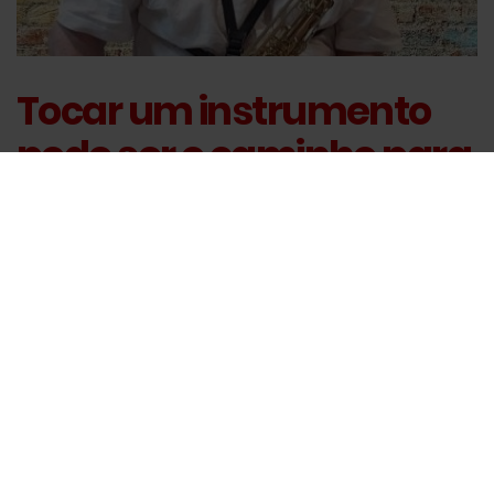
Tocar um instrumento
pode ser o caminho para
levá-lo a ter uma melhor
qualidade de vida
Publicado em 03/07/2026 09h14 - Atualizado em 03/07/2026 09h16
Não há dúvidas de que a arte embala nossas
melhores lembranças e experiências e tocar um
instrumento é um dos caminhos para se alcançar o
“nirvana”.
Leia mais