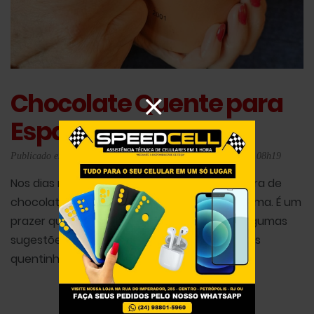
Chocolate Quente para
Espantar o Frio
Publicado em 24/07/2026 08h18 - Atualizado em 24/07/2026 08h19
Nos dias mais frios, nada como uma boa xícara de
chocolate quente para esquentar corpo e alma. É um
prazer que vai além do gustativo. Seguem algumas
sugestões para tornar os dias de inverno mais
quentinhos.
Leia mais