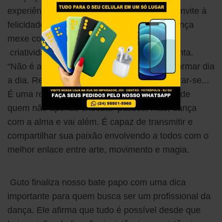
experiências passadas. As aulas são um convite à
felicidade e à leveza. Guto lembra que a dança
mexe com nosso emocional, memórias,
criatividade e sonhos. É uma arte, acrescenta.
“Não é apenas sobre se mexer. É se transformar dia
a dia. Redescobrir-se. Reinventar-se. Superar-se...
É uma realização.” Afirma com a sabedoria de
quem não apenas executa passos, mas, dança
com a alma e vai além. É capaz de transmitir e
compartilhar sua paixão envolvendo a todos com o
melhor enlace entre arte, movimento e magia.
Guto finaliza nosso bate papo com uma dica
importante para quem busca ser um profissional da
dança. Ele afirma que tudo é possível desde que