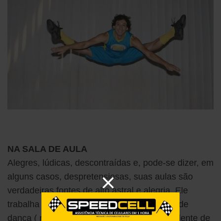
NA SALA DE AULA
Alegres, lúdicas, descontraídas e, pode-se dizer, em
alguns casos, despretensiosas, suas aulas são
verdadeiras fontes de alto astral e alegria. Ele
trabalha com Jazz, alongamento, aula livre de
dança ( ritmos ) para todos níveis, independente de