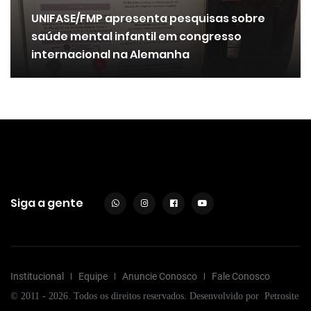
UNIFASE/FMP apresenta pesquisas sobre
saúde mental infantil em congresso
internacional na Alemanha
Siga a gente
Institucional
Equipe
Anuncie Conosco
Fale Conosco
© 2011 - 2026. Todos os direitos reservados. Desenvolvido por
Petrosite